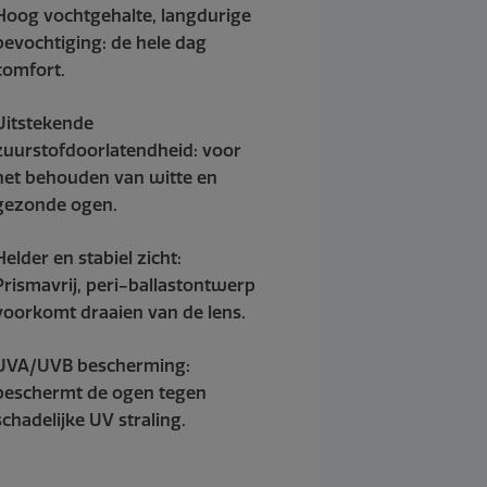
Hoog vochtgehalte, langdurige
bevochtiging: de hele dag
comfort.
Uitstekende
zuurstofdoorlatendheid: voor
het behouden van witte en
gezonde ogen.
Helder en stabiel zicht:
Prismavrij, peri-ballastontwerp
voorkomt draaien van de lens.
UVA/UVB bescherming:
beschermt de ogen tegen
schadelijke UV straling.