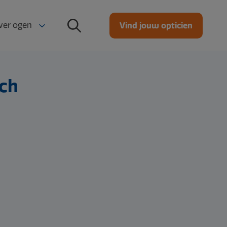
ver ogen
Vind jouw opticien
oe werkt het oog?
sch
ichtafwijkingen en typen contactlenzen