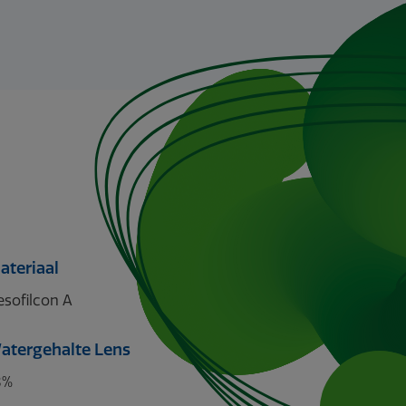
ateriaal
sofilcon A
atergehalte Lens
8%